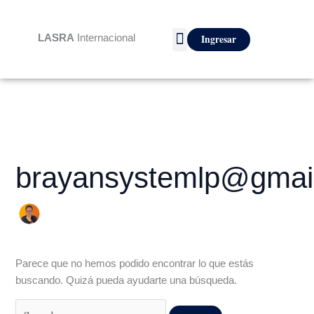
Ir
Buscar
al
por:
LASRA
Internacional
Ingresar
contenido
brayansystemlp@gmai
Parece que no hemos podido encontrar lo que estás
buscando. Quizá pueda ayudarte una búsqueda.