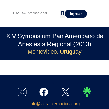
Ir
al
LASRA
Internacional
Ingresar
contenido
XIV Symposium Pan Americano de
Anestesia Regional (2013)
Montevideo, Uruguay
info@lasrainternacional.org